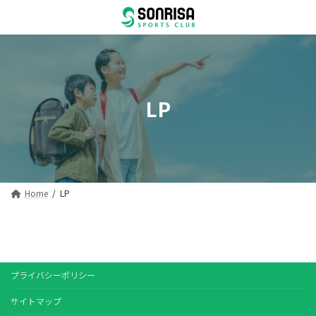
コ
ナ
ン
ビ
テ
ゲ
ン
ー
ツ
シ
へ
ョ
ス
ン
LP
キ
に
ッ
移
プ
動
Home
LP
プライバシーポリシー
サイトマップ