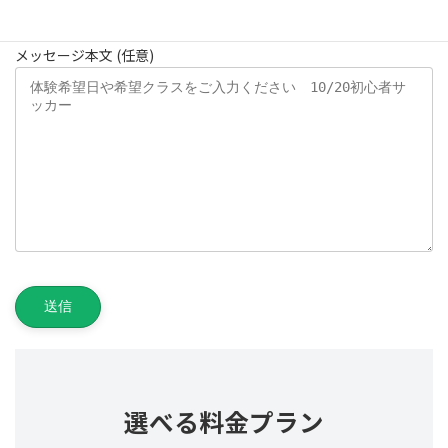
※複数ある場合は、本文からご入力お願いします。
メッセージ本文 (任意)
選べる料金プラン