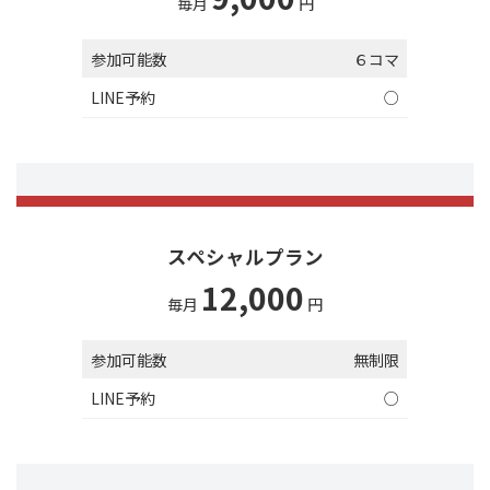
毎月
円
参加可能数
６コマ
LINE予約
○
スペシャルプラン
12,000
毎月
円
参加可能数
無制限
LINE予約
○