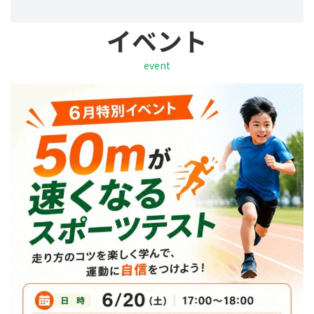
イベント
event